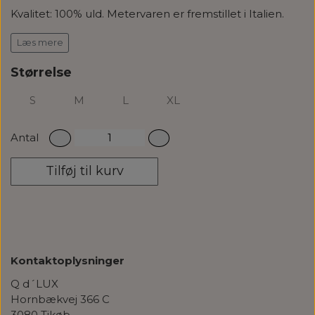
Kvalitet: 100% uld. Metervaren er fremstillet i Italien.
Vaskeanvisning: Dry clean only.
Læs mere
Størrelse
S
M
L
XL
Antal
Tilføj til kurv
Kontaktoplysninger
Q d´LUX
Hornbækvej 366 C
3080 Tikøb