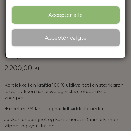
Acceptér alle
Acceptér valgte
Grøn Jakke
2.200,00 kr.
Kort jakke i en kraftig 100 % uldkvalitet i en stærk grøn
farve . Jakken har krave og 4 stk. stofbetrukne
knapper.
Ærmet er 3/4 langt og har lidt vidde forneden.
Jakken er designet og konstrueret i Danmark, men
klippet og syet i Italien