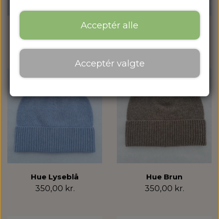
Acceptér alle
Hue Rose
Hue Grå
350,00 kr.
350,00 kr.
Acceptér valgte
UDSOLGT
Hue Lyseblå
Hue Brun
350,00 kr.
350,00 kr.