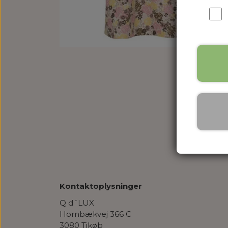
Kontaktoplysninger
Q d´LUX
Hornbækvej 366 C
3080 Tikøb