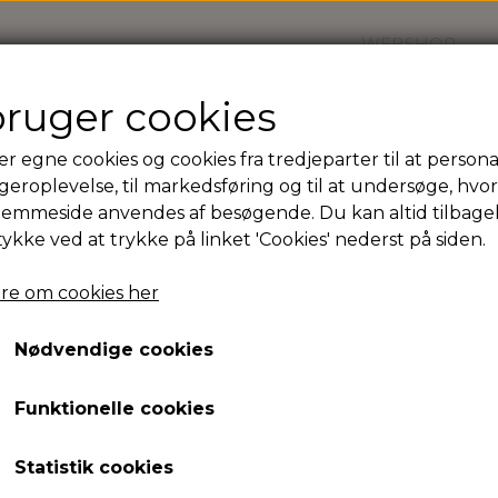
WEBSHOP
bruger cookies
er egne cookies og cookies fra tredjeparter til at persona
rdel print
geroplevelse, til markedsføring og til at undersøge, hvo
jemmeside anvendes af besøgende. Du kan altid tilbage
Nederdel print
tykke ved at trykke på linket 'Cookies' nederst på siden.
XL
re om cookies her
1.299,00 kr.
Nødvendige cookies
Mønstret nederdel i babyfløjl med lidt vidde, lynlås mid
Funktionelle cookies
Nederdelen er designet, konstrueret, klippet og syet 
Kvalitet: 100% bomuld.
Statistik cookies