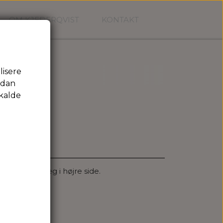
OM KJEDERQVIST
KONTAKT
lisere
rdan
kalde
t bag og 2 læg i højre side.
i Danmark.