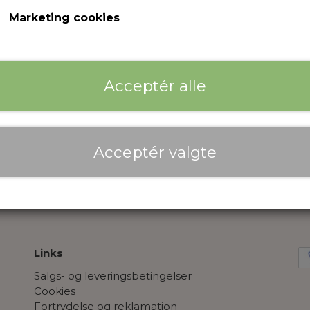
Vaskeanvisning: 40 grader.
Marketing cookies
Nederdelens længde målt fra talje til bund er cm. ved 
Størrelse
Acceptér alle
S
M
L
XL
Antal
Acceptér valgte
Tilføj til kurv
Links
Salgs- og leveringsbetingelser
Cookies
Fortrydelse og reklamation